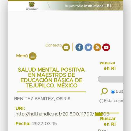
Contacto
Menú
Buscar
en RI
SALUD MENTAL POSITIVA
EN MAESTROS DE
EDUCACIÓN BÁSICA DE
TEJUPILCO, MÉXICO
Buscar 
BENITEZ BENITEZ, OSIRIS
Esta colecció
URI:
http://hdl.handle.net/20.500.11799/113306
Buscar
Fecha:
2922-03-15
en RI