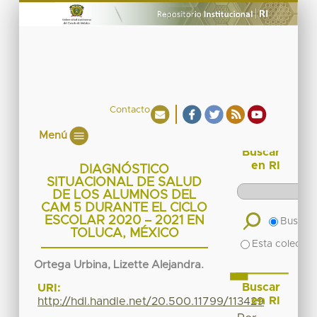
Contacto
Menú
Buscar
en RI
DIAGNÓSTICO
SITUACIONAL DE SALUD
DE LOS ALUMNOS DEL
CAM 5 DURANTE EL CICLO
ESCOLAR 2020 – 2021 EN
Buscar 
TOLUCA, MÉXICO
Esta colecció
Ortega Urbina, Lizette Alejandra.
Buscar
URI:
en RI
http://hdl.handle.net/20.500.11799/113429