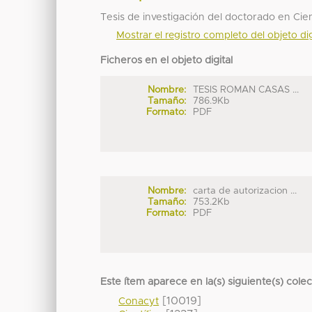
Tesis de investigación del doctorado en Cien
Mostrar el registro completo del objeto dig
Ficheros en el objeto digital
Nombre:
TESIS ROMAN CASAS ...
Tamaño:
786.9Kb
Formato:
PDF
Nombre:
carta de autorizacion ...
Tamaño:
753.2Kb
Formato:
PDF
Este ítem aparece en la(s) siguiente(s) cole
[10019]
Conacyt