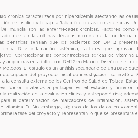
ad crónica caracterizada por hiperglicemia afectando las célul
eción de insulina y la baja señalización son las consecuencias. U
nivel mundial son las enfermedades crónicas. Factores como 
rado que en las últimas décadas incremente la incidencia 
cias científicas señalan que los pacientes con DMT2 present
itamina D e inflamación sistémica, factores que agravian 
tivo: Correlacionar las concentraciones séricas de vitamina 
nas y adipocinas en adultos con DMT2 en México. Diseño de estudi
 y Métodos: El estudio es un análisis secundario de una base dat
escripción del proyecto inicial de investigación, se invitó a 
a la consulta externa de los Centros de Salud de Toluca, Esta
s fueron invitados a participar en el estudio y firmaron 
la realización de la evaluación clínica y antropométrica; adem
para la determinación de marcadores de inflamación, siste
de vitamina D. Sin embargo, algunos de los datos previamen
a primera fase del proyecto y representan lo que se presentara 