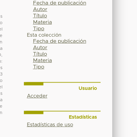
Fecha de publicación
Autor
Título
as
Materia
no
Tipo
el
Esta colección
de
Fecha de publicación
an
Autor
la
Título
D,
Materia
o:
Tipo
os
93
do
el
Usuario
ás
Acceder
ma
te
en
Estadísticas
Estadísticas de uso