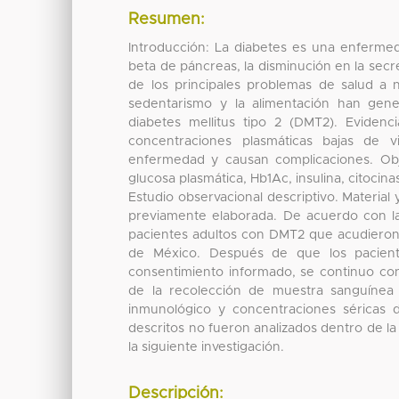
Resumen:
Introducción: La diabetes es una enfermed
beta de páncreas, la disminución en la secr
de los principales problemas de salud a 
sedentarismo y la alimentación han gene
diabetes mellitus tipo 2 (DMT2). Eviden
concentraciones plasmáticas bajas de v
enfermedad y causan complicaciones. Obje
glucosa plasmática, Hb1Ac, insulina, citoci
Estudio observacional descriptivo. Material
previamente elaborada. De acuerdo con la d
pacientes adultos con DMT2 que acudieron 
de México. Después de que los paciente
consentimiento informado, se continuo con 
de la recolección de muestra sanguínea 
inmunológico y concentraciones séricas 
descritos no fueron analizados dentro de l
la siguiente investigación.
Descripción: