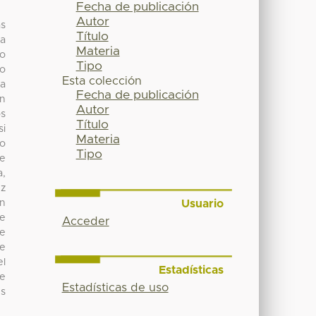
Fecha de publicación
Autor
as
Título
ha
Materia
lo
Tipo
ño
Esta colección
la
Fecha de publicación
ón
Autor
os
Título
si
Materia
io
Tipo
de
a,
ez
Usuario
in
ue
Acceder
te
de
el
Estadísticas
ue
Estadísticas de uso
es