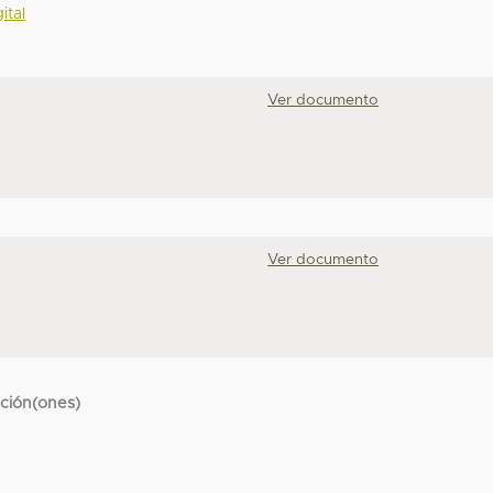
ital
Ver documento
Ver documento
cción(ones)