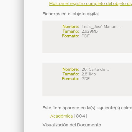
Mostrar el registro completo del objeto dig
Ficheros en el objeto digital
Nombre:
Tesis_José Manuel ...
Tamaño:
2.929Mb
Formato:
PDF
Nombre:
20. Carta de ...
Tamaño:
2.811Mb
Formato:
PDF
Este ítem aparece en la(s) siguiente(s) cole
[804]
Académica
Visualización del Documento