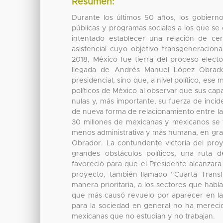
Resumen:
Durante los últimos 50 años, los gobierno
públicas y programas sociales a los que se 
intentado establecer una relación de ce
asistencial cuyo objetivo transgeneraciona
2018, México fue tierra del proceso elect
llegada de Andrés Manuel López Obrador
presidencial, sino que, a nivel político, e
políticos de México al observar que sus ca
nulas y, más importante, su fuerza de incid
de nueva forma de relacionamiento entre la 
30 millones de mexicanas y mexicanos se f
menos administrativa y más humana, en gran
Obrador. La contundente victoria del proye
grandes obstáculos políticos, una ruta d
favoreció para que el Presidente alcanzara 
proyecto, también llamado “Cuarta Trans
manera prioritaria, a los sectores que habí
que más causó revuelo por aparecer en la 
para la sociedad en general no ha merecido
mexicanas que no estudian y no trabajan.