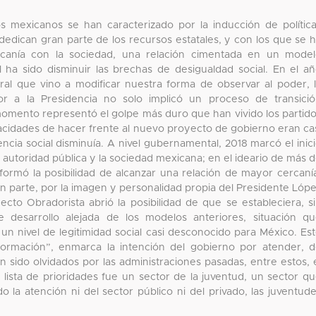
s mexicanos se han caracterizado por la inducción de polític
dedican gran parte de los recursos estatales, y con los que se 
rcanía con la sociedad, una relación cimentada en un mode
l ha sido disminuir las brechas de desigualdad social. En el a
oral que vino a modificar nuestra forma de observar al poder, 
 a la Presidencia no solo implicó un proceso de transici
se momento representó el golpe más duro que han vivido los partid
pacidades de hacer frente al nuevo proyecto de gobierno eran ca
encia social disminuía. A nivel gubernamental, 2018 marcó el inic
autoridad pública y la sociedad mexicana; en el ideario de más 
ormó la posibilidad de alcanzar una relación de mayor cercaní
 parte, por la imagen y personalidad propia del Presidente Lóp
cto Obradorista abrió la posibilidad de que se estableciera, s
e desarrollo alejada de los modelos anteriores, situación q
un nivel de legitimidad social casi desconocido para México. Es
formación”, enmarca la intención del gobierno por atender, 
an sido olvidados por las administraciones pasadas, entre estos, 
lista de prioridades fue un sector de la juventud, un sector q
 la atención ni del sector público ni del privado, las juventud