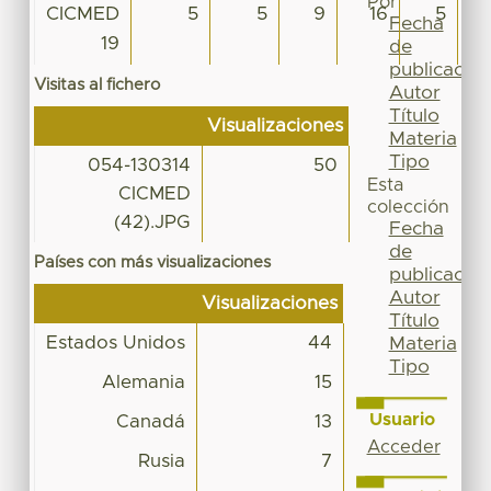
Por
CICMED
5
5
9
16
5
Fecha
19
de
publicación
Visitas al fichero
Autor
Título
Visualizaciones
Materia
Tipo
054-130314
50
Esta
CICMED
colección
(42).JPG
Fecha
de
Países con más visualizaciones
publicación
Autor
Visualizaciones
Título
Estados Unidos
44
Materia
Tipo
Alemania
15
Usuario
Canadá
13
Acceder
Rusia
7