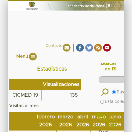
Contacto
Menú
Buscar
Estadísticas
en RI
Visualizaciones
Buscar 
CICMED 19
135
Esta colecció
Visitas al mes
febrero
marzo
abril
mayo
junio
jul
Buscar
2026
2026
2026
2026
2026
20
en RI