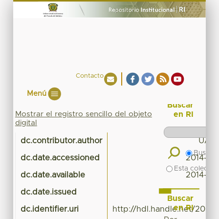
Contacto
Menú
Buscar
Mostrar el registro sencillo del objeto
en RI
digital
dc.contributor.author
UAEM
Buscar 
dc.date.accessioned
2014-10-
Esta colecció
dc.date.available
2014-10-
dc.date.issued
Buscar
en RI
dc.identifier.uri
http://hdl.handle.net/20.50