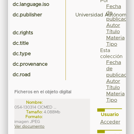
Por
dc.language.iso
Fecha
de
dc.publisher
Universidad Autónoma d
publicación
Autor
Título
dc.rights
Materia
dc.title
Tipo
Esta
dc.type
colección
Fecha
dc.provenance
de
dc.road
publicación
Autor
Título
Ficheros en el objeto digital
Materia
Tipo
Nombre:
054-130314 CICMED ...
Tamaño:
4.088Mb
Usuario
Formato:
imagen JPEG
Acceder
Ver documento