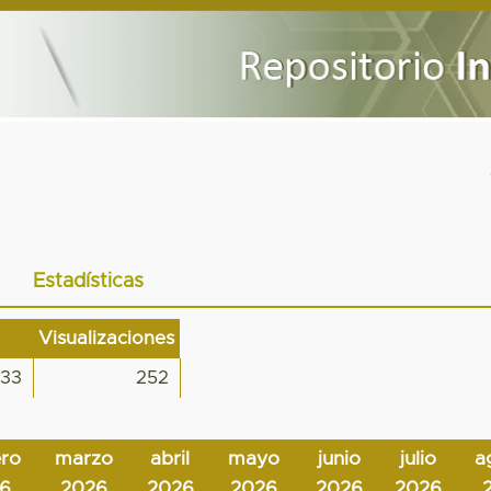
Estadísticas
Visualizaciones
33
252
ero
marzo
abril
mayo
junio
julio
a
6
2026
2026
2026
2026
2026