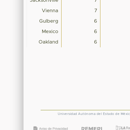
Jacksonville
7
Vienna
7
Gulberg
6
Mexico
6
Oakland
6
Universidad Autónoma del Estado de Méxi