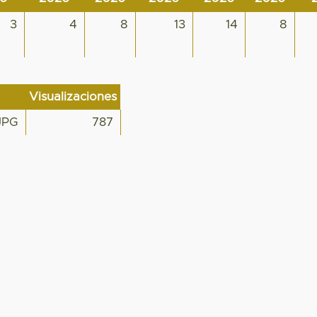
3
4
8
13
14
8
Visualizaciones
.JPG
787