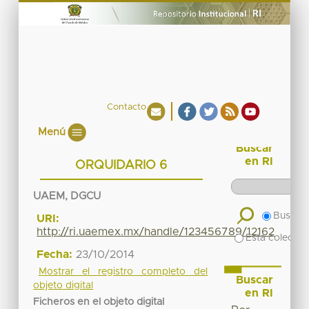
Contacto
Menú
Buscar
en RI
ORQUIDARIO 6
UAEM, DGCU
Buscar 
URI:
http://ri.uaemex.mx/handle/123456789/12162
Esta colecció
Fecha:
23/10/2014
Mostrar el registro completo del
Buscar
objeto digital
en RI
Ficheros en el objeto digital