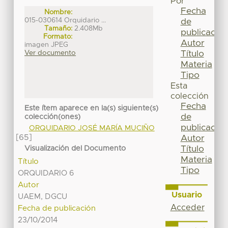
Por
Fecha
Nombre:
015-030614 Orquidario ...
de
Tamaño:
2.408Mb
publicación
Formato:
Autor
imagen JPEG
Título
Ver documento
Materia
Tipo
Esta
colección
Fecha
Este ítem aparece en la(s) siguiente(s)
de
colección(ones)
publicación
ORQUIDARIO JOSÉ MARÍA MUCIÑO
[65]
Autor
Título
Visualización del Documento
Materia
Título
Tipo
ORQUIDARIO 6
Autor
Usuario
UAEM, DGCU
Acceder
Fecha de publicación
23/10/2014