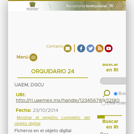
Contacto
Menú
Buscar
en RI
ORQUIDARIO 24
UAEM, DGCU
Buscar 
URI:
http://ri.uaemex.mx/handle/123456789/12180
Esta colecció
Fecha:
23/10/2014
Mostrar el registro completo del
Buscar
objeto digital
en RI
Ficheros en el objeto digital