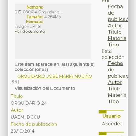
Por
Fecha
Nombre:
015-030614 Orquidario ...
de
Tamaño:
4.264Mb
publicación
Formato:
Autor
imagen JPEG
Título
Ver documento
Materia
Tipo
Esta
colección
Fecha
Este ítem aparece en la(s) siguiente(s)
de
colección(ones)
publicación
ORQUIDARIO JOSÉ MARÍA MUCIÑO
[65]
Autor
Título
Visualización del Documento
Materia
Título
Tipo
ORQUIDARIO 24
Autor
Usuario
UAEM, DGCU
Acceder
Fecha de publicación
23/10/2014