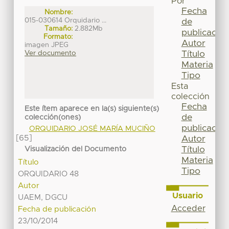
Por
Fecha
Nombre:
015-030614 Orquidario ...
de
Tamaño:
2.882Mb
publicación
Formato:
Autor
imagen JPEG
Título
Ver documento
Materia
Tipo
Esta
colección
Fecha
Este ítem aparece en la(s) siguiente(s)
de
colección(ones)
publicación
ORQUIDARIO JOSÉ MARÍA MUCIÑO
[65]
Autor
Título
Visualización del Documento
Materia
Título
Tipo
ORQUIDARIO 48
Autor
Usuario
UAEM, DGCU
Acceder
Fecha de publicación
23/10/2014