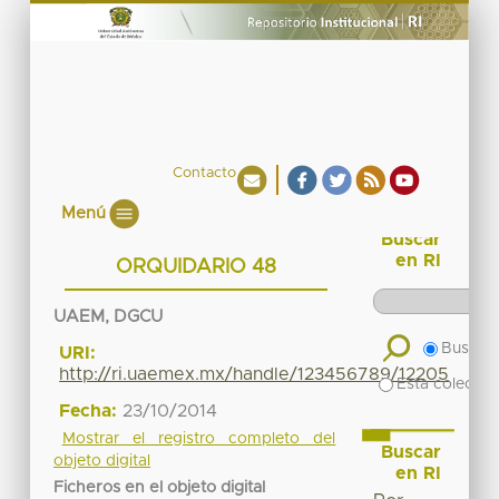
Contacto
Menú
Buscar
en RI
ORQUIDARIO 48
UAEM, DGCU
Buscar 
URI:
http://ri.uaemex.mx/handle/123456789/12205
Esta colecció
Fecha:
23/10/2014
Mostrar el registro completo del
Buscar
objeto digital
en RI
Ficheros en el objeto digital