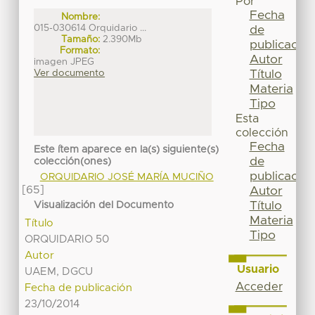
Por
Fecha
Nombre:
015-030614 Orquidario ...
de
Tamaño:
2.390Mb
publicación
Formato:
Autor
imagen JPEG
Título
Ver documento
Materia
Tipo
Esta
colección
Fecha
Este ítem aparece en la(s) siguiente(s)
de
colección(ones)
publicación
ORQUIDARIO JOSÉ MARÍA MUCIÑO
[65]
Autor
Título
Visualización del Documento
Materia
Título
Tipo
ORQUIDARIO 50
Autor
Usuario
UAEM, DGCU
Acceder
Fecha de publicación
23/10/2014