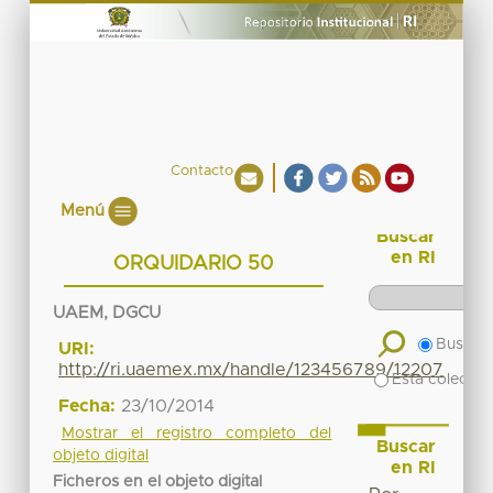
Contacto
Menú
Buscar
en RI
ORQUIDARIO 50
UAEM, DGCU
Buscar 
URI:
http://ri.uaemex.mx/handle/123456789/12207
Esta colecció
Fecha:
23/10/2014
Mostrar el registro completo del
Buscar
objeto digital
en RI
Ficheros en el objeto digital