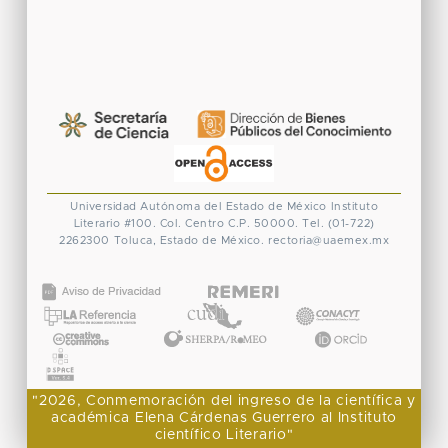
Universidad Autónoma del Estado de México
Instituto
Literario #100. Col. Centro
C.P. 50000. Tel. (01-722)
2262300
Toluca, Estado de México.
rectoria@uaemex.mx
CONACYT
"2026, Conmemoración del ingreso de la científica y
académica Elena Cárdenas Guerrero al Instituto
científico Literario"