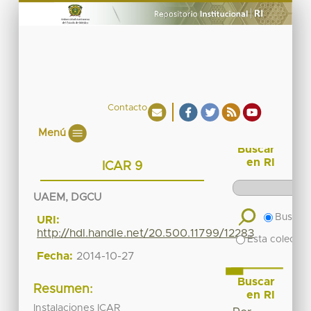
Contacto
Menú
Buscar
en RI
ICAR 9
UAEM, DGCU
Buscar 
URI:
http://hdl.handle.net/20.500.11799/12283
Esta colecció
Fecha:
2014-10-27
Buscar
Resumen:
en RI
Instalaciones ICAR