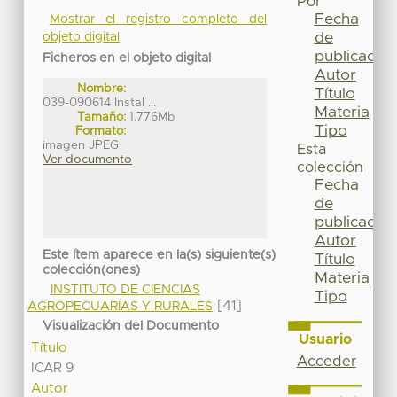
Por
Fecha
Mostrar el registro completo del
de
objeto digital
publicación
Ficheros en el objeto digital
Autor
Nombre:
Título
039-090614 Instal ...
Materia
Tamaño:
1.776Mb
Tipo
Formato:
imagen JPEG
Esta
Ver documento
colección
Fecha
de
publicación
Autor
Este ítem aparece en la(s) siguiente(s)
Título
colección(ones)
Materia
INSTITUTO DE CIENCIAS
Tipo
[41]
AGROPECUARÍAS Y RURALES
Visualización del Documento
Usuario
Título
Acceder
ICAR 9
Autor