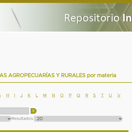
CIAS AGROPECUARÍAS Y RURALES por materia
G
H
I
J
K
L
M
N
O
P
Q
R
S
T
U
V
Resultados: