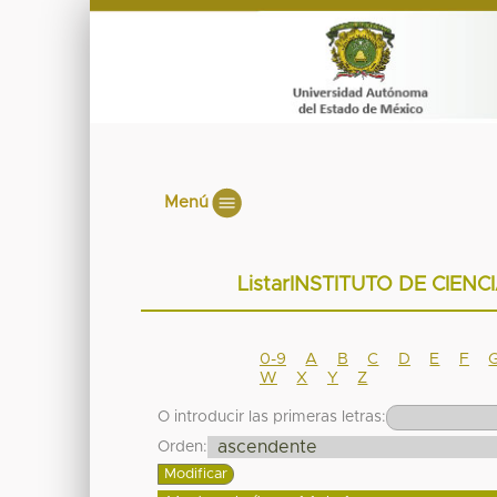
Menú
ListarINSTITUTO DE CIEN
0-9
A
B
C
D
E
F
W
X
Y
Z
O introducir las primeras letras:
Orden: