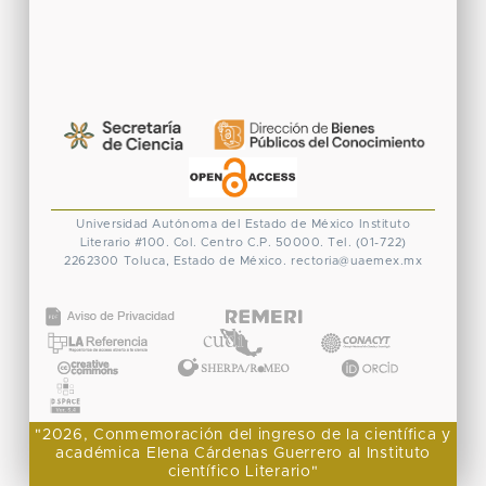
Universidad Autónoma del Estado de México
Instituto
Literario #100. Col. Centro
C.P. 50000. Tel. (01-722)
2262300
Toluca, Estado de México.
rectoria@uaemex.mx
CONACYT
"2026, Conmemoración del ingreso de la científica y
académica Elena Cárdenas Guerrero al Instituto
científico Literario"