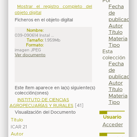
Por
Fecha
Mostrar el registro completo del
de
objeto digital
publicación
Ficheros en el objeto digital
Autor
Nombre:
Título
039-090614 Instal ...
Materia
Tamaño:
1.959Mb
Tipo
Formato:
imagen JPEG
Esta
Ver documento
colección
Fecha
de
publicación
Autor
Este ítem aparece en la(s) siguiente(s)
Título
colección(ones)
Materia
INSTITUTO DE CIENCIAS
Tipo
[41]
AGROPECUARÍAS Y RURALES
Visualización del Documento
Usuario
Título
Acceder
ICAR 21
Autor