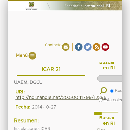
Contacto
Menú
Buscar
en RI
ICAR 21
UAEM, DGCU
Buscar 
URI:
http://hdl.handle.net/20.500.11799/12296
Esta colecció
Fecha:
2014-10-27
Buscar
Resumen:
en RI
Instalaciones ICAR