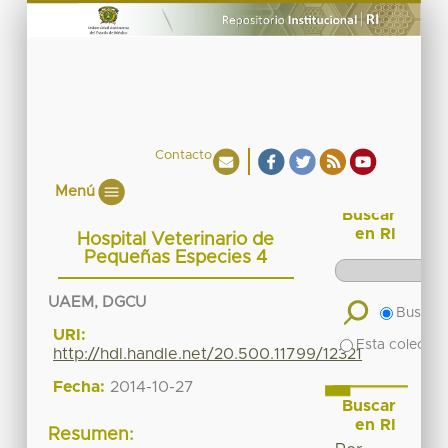
Contacto
Menú
Buscar
en RI
Hospital Veterinario de
Pequeñas Especies 4
UAEM, DGCU
Buscar 
URI:
Esta colecció
http://hdl.handle.net/20.500.11799/12321
Fecha:
2014-10-27
Buscar
en RI
Resumen: