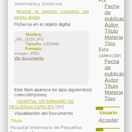
Por
Veterinaria y Zootecnia.
Fecha
Mostrar el registro completo del
de
objeto digital
publicación
Autor
Ficheros en el objeto digital
Título
Nombre:
Materia
_MG_0035.JPG
Tipo
Tamaño:
2.853Mb
Formato:
Esta
imagen JPEG
colección
Ver documento
Fecha
de
publicación
Autor
Título
Este ítem aparece en la(s) siguiente(s)
Materia
colección(ones)
Tipo
HOSPITAL VETERINARIO DE
[61]
PEQUEÑAS ESPECIES
Usuario
Visualización del Documento
Acceder
Título
Hospital Veterinario de Pequeñas