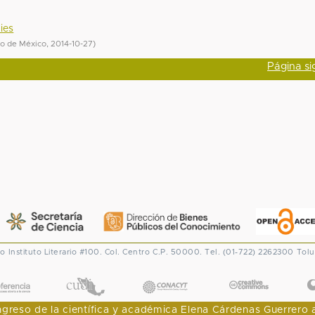
ies
do de México
,
2014-10-27
)
Página si
co
Instituto Literario #100. Col. Centro
C.P. 50000. Tel. (01-722) 2262300
Tolu
CONACYT
eso de la científica y académica Elena Cárdenas Guerrero al I