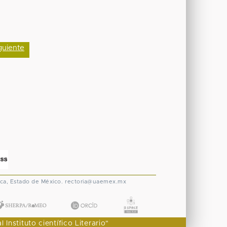
guiente
ca, Estado de México.
rectoria@uaemex.mx
nstituto científico Literario"