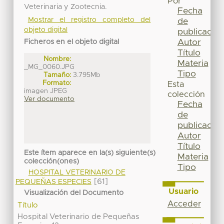
Por
Veterinaria y Zootecnia.
Fecha
Mostrar el registro completo del
de
objeto digital
publicación
Autor
Ficheros en el objeto digital
Título
Nombre:
Materia
_MG_0060.JPG
Tipo
Tamaño:
3.795Mb
Formato:
Esta
imagen JPEG
colección
Ver documento
Fecha
de
publicación
Autor
Título
Este ítem aparece en la(s) siguiente(s)
Materia
colección(ones)
Tipo
HOSPITAL VETERINARIO DE
[61]
PEQUEÑAS ESPECIES
Usuario
Visualización del Documento
Acceder
Título
Hospital Veterinario de Pequeñas