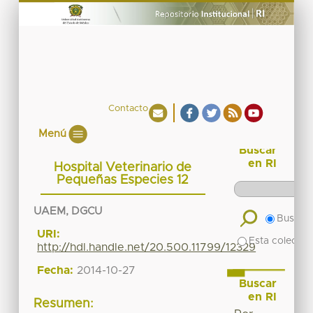
Contacto
Menú
Buscar
en RI
Hospital Veterinario de
Pequeñas Especies 12
UAEM, DGCU
Buscar 
URI:
Esta colecció
http://hdl.handle.net/20.500.11799/12329
Fecha:
2014-10-27
Buscar
en RI
Resumen: