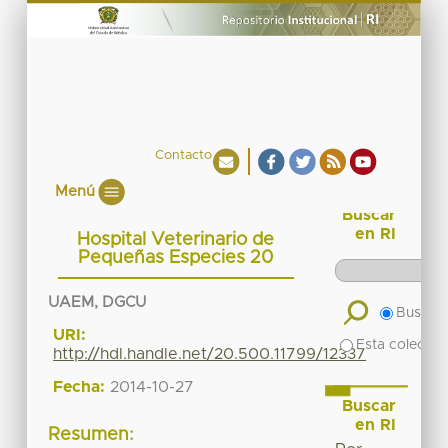
Contacto
Menú
Buscar
en RI
Hospital Veterinario de
Pequeñas Especies 20
UAEM, DGCU
Buscar 
URI:
Esta colecció
http://hdl.handle.net/20.500.11799/12337
Fecha:
2014-10-27
Buscar
en RI
Resumen: