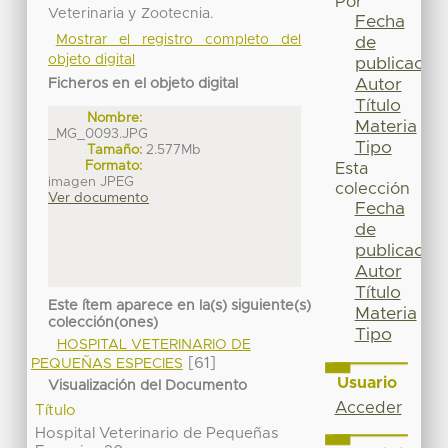
Por
Veterinaria y Zootecnia.
Fecha
Mostrar el registro completo del
de
objeto digital
publicación
Autor
Ficheros en el objeto digital
Título
Nombre:
Materia
_MG_0093.JPG
Tipo
Tamaño:
2.577Mb
Formato:
Esta
imagen JPEG
colección
Ver documento
Fecha
de
publicación
Autor
Título
Este ítem aparece en la(s) siguiente(s)
Materia
colección(ones)
Tipo
HOSPITAL VETERINARIO DE
[61]
PEQUEÑAS ESPECIES
Usuario
Visualización del Documento
Acceder
Título
Hospital Veterinario de Pequeñas