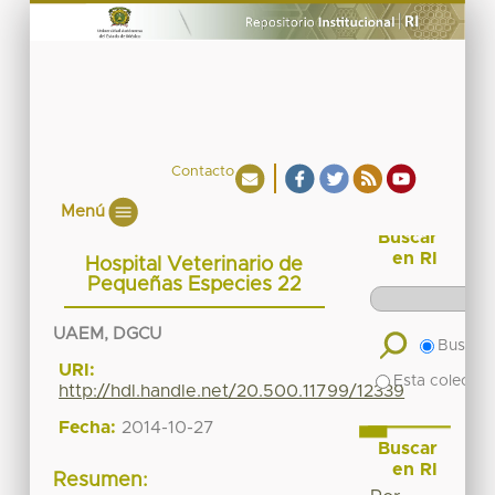
Contacto
Menú
Buscar
en RI
Hospital Veterinario de
Pequeñas Especies 22
UAEM, DGCU
Buscar 
URI:
Esta colecció
http://hdl.handle.net/20.500.11799/12339
Fecha:
2014-10-27
Buscar
en RI
Resumen: