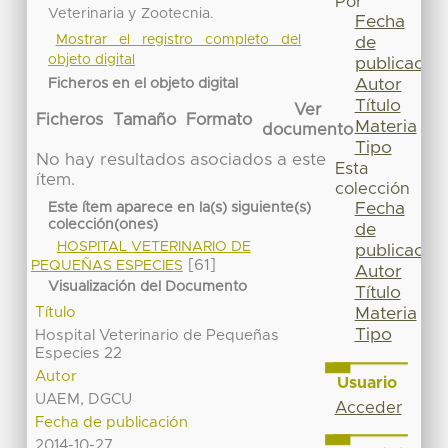
Por
Veterinaria y Zootecnia.
Fecha
Mostrar el registro completo del
de
objeto digital
publicación
Autor
Ficheros en el objeto digital
Título
Ver
Ficheros
Tamaño
Formato
Materia
documento
Tipo
No hay resultados asociados a este
Esta
ítem.
colección
Fecha
Este ítem aparece en la(s) siguiente(s)
colección(ones)
de
HOSPITAL VETERINARIO DE
publicación
[61]
PEQUEÑAS ESPECIES
Autor
Visualización del Documento
Título
Título
Materia
Tipo
Hospital Veterinario de Pequeñas
Especies 22
Autor
Usuario
UAEM, DGCU
Acceder
Fecha de publicación
2014-10-27