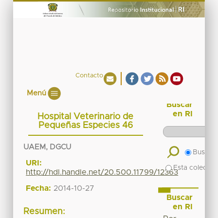
Contacto
Menú
Buscar
en RI
Hospital Veterinario de
Pequeñas Especies 46
UAEM, DGCU
Buscar 
URI:
Esta colecció
http://hdl.handle.net/20.500.11799/12363
Fecha:
2014-10-27
Buscar
en RI
Resumen: