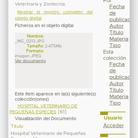
Por
Veterinaria y Zootecnia.
Fecha
Mostrar el registro completo del
de
objeto digital
publicación
Autor
Ficheros en el objeto digital
Título
Nombre:
Materia
_MG_0213.JPG
Tipo
Tamaño:
2.475Mb
Formato:
Esta
imagen JPEG
colección
Ver documento
Fecha
de
publicación
Autor
Título
Este ítem aparece en la(s) siguiente(s)
Materia
colección(ones)
Tipo
HOSPITAL VETERINARIO DE
[61]
PEQUEÑAS ESPECIES
Usuario
Visualización del Documento
Acceder
Título
Hospital Veterinario de Pequeñas