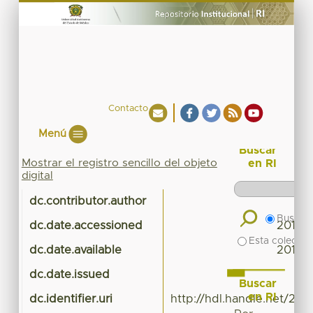
Contacto
Menú
Buscar
Mostrar el registro sencillo del objeto
en RI
digital
dc.contributor.author
U
Buscar 
dc.date.accessioned
2014-1
Esta colecció
dc.date.available
2014-1
dc.date.issued
Buscar
en RI
dc.identifier.uri
http://hdl.handle.net/20.