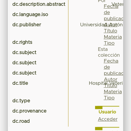
Por
dc.description.abstract
Veterina
Fecha
de
dc.language.iso
publicación
Autor
dc.publisher
Universidad Autónoma
Título
Materia
dc.rights
Tipo
Esta
dc.subject
colección
Fecha
dc.subject
de
dc.subject
publicación
Autor
dc.title
Hospital Veterina
Título
Materia
Tipo
dc.type
dc.provenance
Usuario
Acceder
dc.road