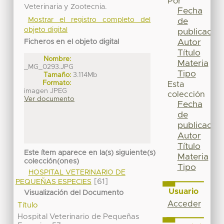
Por
Veterinaria y Zootecnia.
Fecha
Mostrar el registro completo del
de
objeto digital
publicación
Autor
Ficheros en el objeto digital
Título
Nombre:
Materia
_MG_0293.JPG
Tipo
Tamaño:
3.114Mb
Formato:
Esta
imagen JPEG
colección
Ver documento
Fecha
de
publicación
Autor
Título
Este ítem aparece en la(s) siguiente(s)
Materia
colección(ones)
Tipo
HOSPITAL VETERINARIO DE
[61]
PEQUEÑAS ESPECIES
Usuario
Visualización del Documento
Acceder
Título
Hospital Veterinario de Pequeñas