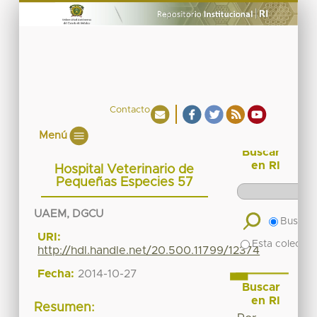
Contacto
Menú
Buscar
en RI
Hospital Veterinario de
Pequeñas Especies 57
UAEM, DGCU
Buscar 
URI:
Esta colecció
http://hdl.handle.net/20.500.11799/12374
Fecha:
2014-10-27
Buscar
en RI
Resumen: