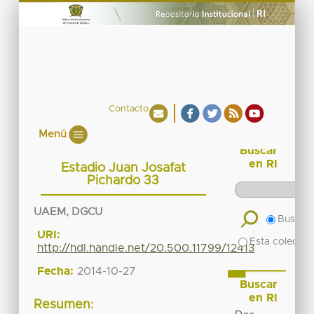
Contacto
Menú
Buscar
en RI
Estadio Juan Josafat
Pichardo 33
UAEM, DGCU
Buscar 
URI:
Esta colecció
http://hdl.handle.net/20.500.11799/12413
Fecha:
2014-10-27
Buscar
en RI
Resumen: