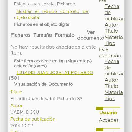
Por
Estadio Juan Josafat Pichardo.
Fecha
Mostrar el registro completo del
de
objeto digital
publicación
Autor
Ficheros en el objeto digital
Título
Ver
Ficheros
Tamaño
Formato
Materia
documento
Tipo
No hay resultados asociados a este
Esta
ítem.
colección
Fecha
Este ítem aparece en la(s) siguiente(s)
colección(ones)
de
ESTADIO JUAN JOSAFAT PICHARDO
publicación
[50]
Autor
Visualización del Documento
Título
Título
Materia
Tipo
Estadio Juan Josafat Pichardo 33
Autor
UAEM, DGCU
Usuario
Fecha de publicación
Acceder
2014-10-27