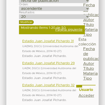
Por
Orden:
Fecha
de
Resultados:
publicación
Autor
Título
Mostrando ítems 1-20 de 50
Materia
Página siguiente
Tipo
Esta
Estadio Juan Josafat Pichardo 31
colección
UAEMQ, DGCU
(
Universidad Autónoma del
Fecha
Estado de México
,
2014-10-27
)
de
Estadio Juan Josafat Pichardo.
publicación
Estadio Juan Josafat Pichardo 29
Autor
Título
UAEM, DGCU
(
Universidad Autónoma del
Materia
Estado de México
,
2014-10-27
)
Tipo
Estadio Juan Josafat Pichardo.
Estadio Juan Josafat Pichardo 32
Usuario
UAEM, DGCU
(
Universidad Autónoma del
Acceder
Estado de México
,
2014-10-27
)
Estadio Juan Josafat Pichardo.