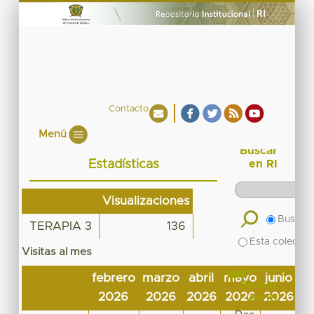
Contacto
Menú
Buscar
Estadísticas
en RI
Visualizaciones
Buscar 
TERAPIA 3
136
Esta colecció
Visitas al mes
febrero
marzo
abril
mayo
junio
ju
Buscar
2026
2026
2026
2026
2026
2
en RI