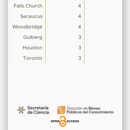
Falls Church
4
Secaucus
4
Woodbridge
4
Gulberg
3
Houston
3
Toronto
3