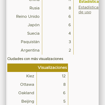
Estadísticas
Estadísticas
Rusia
8
de uso
Reino Unido
6
Japón
6
Suecia
4
Paquistán
3
Argentina
2
Ciudades con más visualizaciones
Visualizaciones
Kiez
12
Ottawa
8
Oakland
6
Beijing
5