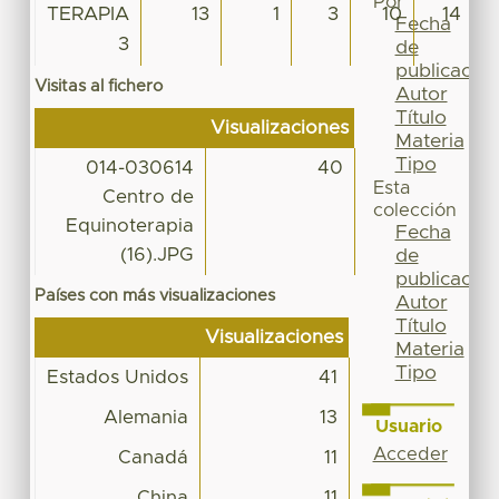
Por
TERAPIA
13
1
3
10
14
Fecha
3
de
publicación
Visitas al fichero
Autor
Título
Visualizaciones
Materia
Tipo
014-030614
40
Esta
Centro de
colección
Equinoterapia
Fecha
(16).JPG
de
publicación
Países con más visualizaciones
Autor
Título
Visualizaciones
Materia
Tipo
Estados Unidos
41
Alemania
13
Usuario
Acceder
Canadá
11
China
11