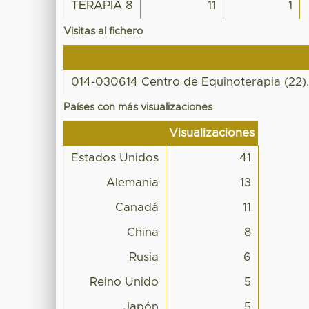
TERAPIA 8
11
1
Visitas al fichero
014-030614 Centro de Equinoterapia (22)
Países con más visualizaciones
Visualizaciones
Estados Unidos
41
Alemania
13
Canadá
11
China
8
Rusia
6
Reino Unido
5
Japón
5