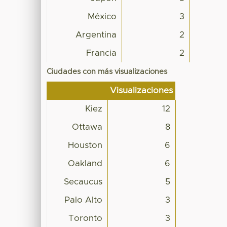
México
3
Argentina
2
Francia
2
Ciudades con más visualizaciones
Visualizaciones
Kiez
12
Ottawa
8
Houston
6
Oakland
6
Secaucus
5
Palo Alto
3
Toronto
3