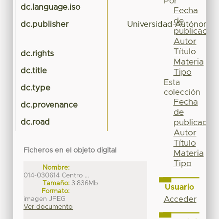
Por
dc.language.iso
Fecha
de
dc.publisher
Universidad Autónoma 
publicación
Autor
Título
dc.rights
Materia
dc.title
Tipo
Esta
dc.type
colección
Fecha
dc.provenance
de
dc.road
publicación
Autor
Título
Ficheros en el objeto digital
Materia
Tipo
Nombre:
014-030614 Centro ...
Tamaño:
3.836Mb
Usuario
Formato:
imagen JPEG
Acceder
Ver documento