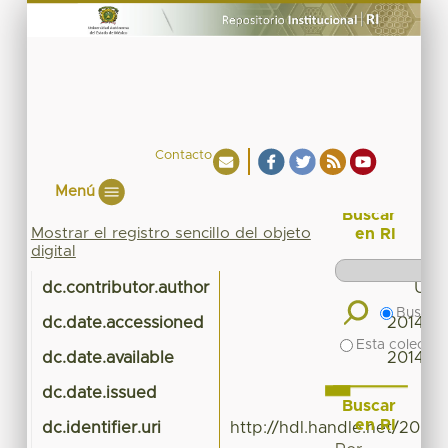
Contacto
Menú
Buscar
Mostrar el registro sencillo del objeto
en RI
digital
dc.contributor.author
UAE
Buscar 
dc.date.accessioned
2014-10
Esta colecció
dc.date.available
2014-10
dc.date.issued
Buscar
en RI
dc.identifier.uri
http://hdl.handle.net/20.5