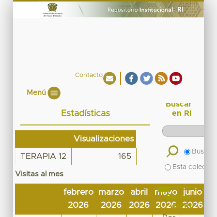
Contacto
Menú
Buscar
Estadísticas
en RI
Visualizaciones
Buscar 
TERAPIA 12
165
Esta colecció
Visitas al mes
febrero
marzo
abril
mayo
junio
ju
Buscar
2026
2026
2026
2026
2026
2
en RI