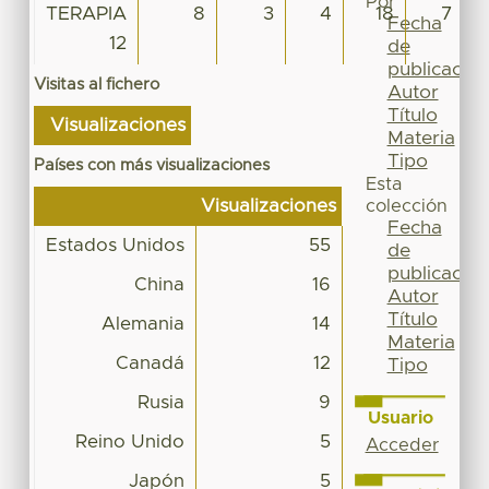
Por
TERAPIA
8
3
4
18
7
Fecha
12
de
publicación
Visitas al fichero
Autor
Título
Visualizaciones
Materia
Tipo
Países con más visualizaciones
Esta
Visualizaciones
colección
Fecha
Estados Unidos
55
de
publicación
China
16
Autor
Título
Alemania
14
Materia
Canadá
12
Tipo
Rusia
9
Usuario
Reino Unido
5
Acceder
Japón
5