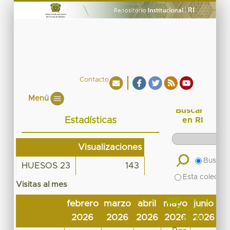
Contacto
Menú
Buscar
Estadísticas
en RI
Visualizaciones
Buscar 
HUESOS 23
143
Esta colecció
Visitas al mes
febrero
marzo
abril
mayo
junio
ju
Buscar
2026
2026
2026
2026
2026
2
en RI