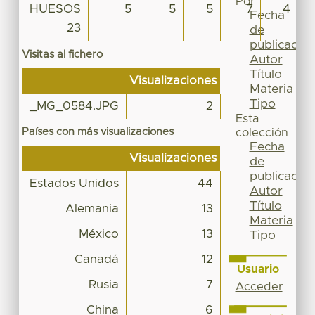
Por
HUESOS
5
5
5
7
4
Fecha
23
de
publicación
Visitas al fichero
Autor
Título
Visualizaciones
Materia
Tipo
_MG_0584.JPG
2
Esta
Países con más visualizaciones
colección
Fecha
Visualizaciones
de
publicación
Estados Unidos
44
Autor
Título
Alemania
13
Materia
México
13
Tipo
Canadá
12
Usuario
Rusia
7
Acceder
China
6