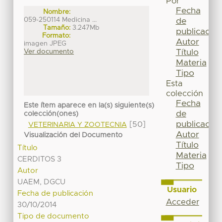
Por
Fecha
Nombre:
059-250114 Medicina ...
de
Tamaño:
3.247Mb
publicación
Formato:
Autor
imagen JPEG
Título
Ver documento
Materia
Tipo
Esta
colección
Fecha
Este ítem aparece en la(s) siguiente(s)
de
colección(ones)
publicación
[50]
VETERINARIA Y ZOOTECNIA
Autor
Visualización del Documento
Título
Título
Materia
CERDITOS 3
Tipo
Autor
UAEM, DGCU
Usuario
Fecha de publicación
Acceder
30/10/2014
Tipo de documento