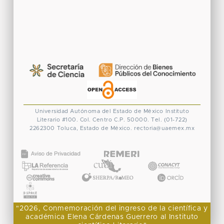
Universidad Autónoma del Estado de México
Instituto
Literario #100. Col. Centro
C.P. 50000. Tel. (01-722)
2262300
Toluca, Estado de México.
rectoria@uaemex.mx
CONACYT
"2026, Conmemoración del ingreso de la científica y
académica Elena Cárdenas Guerrero al Instituto