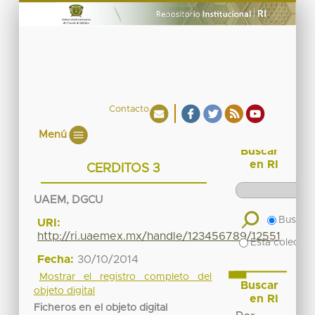
Contacto
Menú
Buscar
en RI
CERDITOS 3
UAEM, DGCU
Buscar 
URI:
http://ri.uaemex.mx/handle/123456789/12551
Esta colecció
Fecha:
30/10/2014
Mostrar el registro completo del
Buscar
objeto digital
en RI
Ficheros en el objeto digital