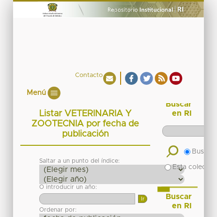
Contacto
Menú
Buscar
Listar VETERINARIA Y
en RI
ZOOTECNIA por fecha de
publicación
Buscar 
Saltar a un punto del índice:
Esta colecció
O introducir un año:
Buscar
en RI
Ordenar por: