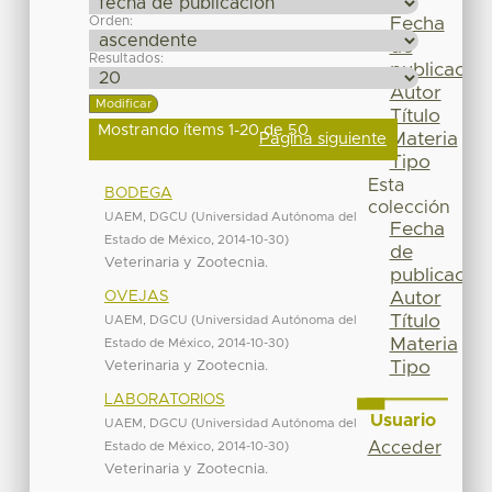
Por
Orden:
Fecha
de
Resultados:
publicación
Autor
Título
Mostrando ítems 1-20 de 50
Materia
Página siguiente
Tipo
Esta
BODEGA
colección
UAEM, DGCU
(
Universidad Autónoma del
Fecha
Estado de México
,
2014-10-30
)
de
Veterinaria y Zootecnia.
publicación
OVEJAS
Autor
Título
UAEM, DGCU
(
Universidad Autónoma del
Materia
Estado de México
,
2014-10-30
)
Tipo
Veterinaria y Zootecnia.
LABORATORIOS
Usuario
UAEM, DGCU
(
Universidad Autónoma del
Acceder
Estado de México
,
2014-10-30
)
Veterinaria y Zootecnia.