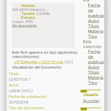
Por
Fecha
Nombre:
059-250114 Medicina ...
de
Tamaño:
3.204Mb
publicación
Formato:
Autor
imagen JPEG
Título
Ver documento
Materia
Tipo
Esta
colección
Fecha
Este ítem aparece en la(s) siguiente(s)
de
colección(ones)
publicación
[50]
VETERINARIA Y ZOOTECNIA
Autor
Visualización del Documento
Título
Título
Materia
CERDITOS 7
Tipo
Autor
UAEM, DGCU
Usuario
Fecha de publicación
Acceder
30/10/2014
Tipo de documento