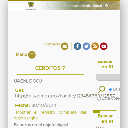
Contacto
Menú
Buscar
en RI
CERDITOS 7
UAEM, DGCU
Buscar 
URI:
http://ri.uaemex.mx/handle/123456789/12557
Esta colecció
Fecha:
30/10/2014
Mostrar el registro completo del
Buscar
objeto digital
en RI
Ficheros en el objeto digital