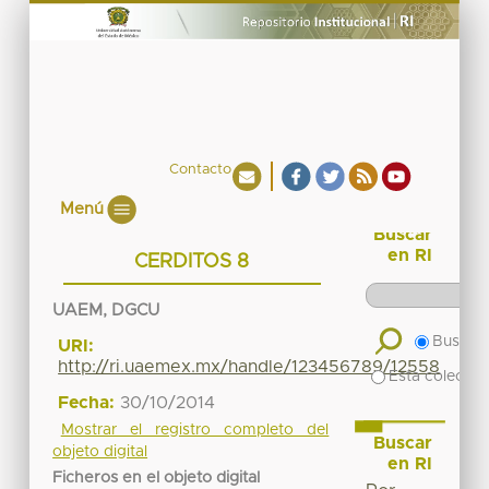
Contacto
Menú
Buscar
en RI
CERDITOS 8
UAEM, DGCU
Buscar 
URI:
http://ri.uaemex.mx/handle/123456789/12558
Esta colecció
Fecha:
30/10/2014
Mostrar el registro completo del
Buscar
objeto digital
en RI
Ficheros en el objeto digital