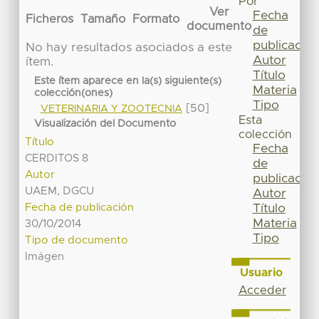
Por
Ver
Fecha
Ficheros
Tamaño
Formato
documento
de
publicación
No hay resultados asociados a este
Autor
ítem.
Título
Este ítem aparece en la(s) siguiente(s)
Materia
colección(ones)
Tipo
[50]
VETERINARIA Y ZOOTECNIA
Esta
Visualización del Documento
colección
Título
Fecha
CERDITOS 8
de
Autor
publicación
UAEM, DGCU
Autor
Título
Fecha de publicación
Materia
30/10/2014
Tipo
Tipo de documento
Imágen
Usuario
Acceder