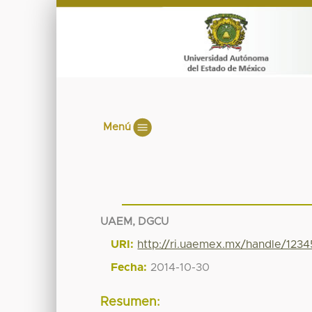
Menú
UAEM, DGCU
URI:
http://ri.uaemex.mx/handle/123
Fecha:
2014-10-30
Resumen: