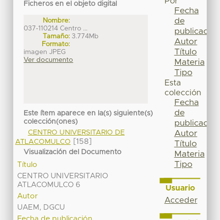
Por
Ficheros en el objeto digital
Fecha
de
Nombre:
037-110214 Centro ...
publicación
Tamaño:
3.774Mb
Autor
Formato:
Título
imagen JPEG
Ver documento
Materia
Tipo
Esta
colección
Fecha
de
Este ítem aparece en la(s) siguiente(s)
colección(ones)
publicación
CENTRO UNIVERSITARIO DE
Autor
[158]
ATLACOMULCO
Título
Visualización del Documento
Materia
Tipo
Título
CENTRO UNIVERSITARIO
ATLACOMULCO 6
Usuario
Autor
Acceder
UAEM, DGCU
Fecha de publicación