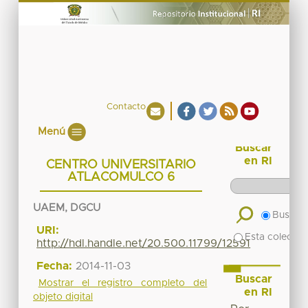
Contacto
Menú
Buscar
en RI
CENTRO UNIVERSITARIO
ATLACOMULCO 6
UAEM, DGCU
Buscar 
URI:
Esta colecció
http://hdl.handle.net/20.500.11799/12591
Fecha:
2014-11-03
Buscar
Mostrar el registro completo del
en RI
objeto digital