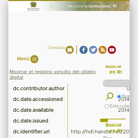
Contacto
Menú
Buscar
Mostrar el registro sencillo del objeto
en RI
digital
dc.contributor.author
UAE
Buscar 
dc.date.accessioned
2014-11
Esta colecció
dc.date.available
2014-11
dc.date.issued
Buscar
en RI
dc.identifier.uri
http://hdl.handle.net/20.50