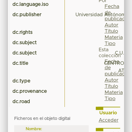
Por
dc.language.iso
Fecha
de
dc.publisher
Universidad Autónoma d
publicación
Autor
Título
dc.rights
Materia
dc.subject
IN
Tipo
Esta
dc.subject
C.U. 
colección
Fecha
dc.title
CENTRO UN
de
ATLA
publicación
Autor
dc.type
Título
dc.provenance
Materia
Tipo
dc.road
Usuario
Ficheros en el objeto digital
Acceder
Nombre: