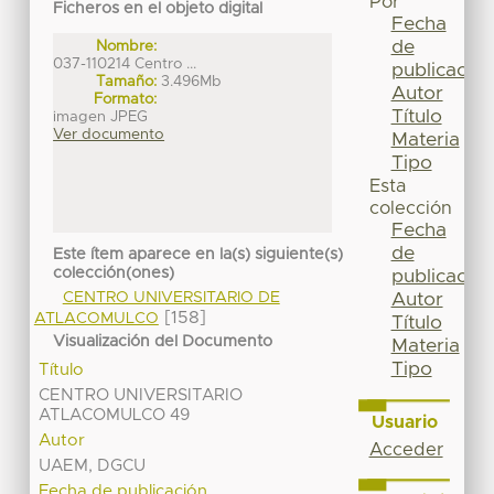
Por
Ficheros en el objeto digital
Fecha
de
Nombre:
037-110214 Centro ...
publicación
Tamaño:
3.496Mb
Autor
Formato:
Título
imagen JPEG
Ver documento
Materia
Tipo
Esta
colección
Fecha
de
Este ítem aparece en la(s) siguiente(s)
colección(ones)
publicación
CENTRO UNIVERSITARIO DE
Autor
[158]
ATLACOMULCO
Título
Visualización del Documento
Materia
Tipo
Título
CENTRO UNIVERSITARIO
ATLACOMULCO 49
Usuario
Autor
Acceder
UAEM, DGCU
Fecha de publicación