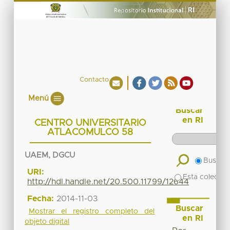
Contacto
Menú
Buscar
en RI
CENTRO UNIVERSITARIO
ATLACOMULCO 58
UAEM, DGCU
Buscar 
URI:
Esta colecció
http://hdl.handle.net/20.500.11799/12644
Fecha:
2014-11-03
Buscar
Mostrar el registro completo del
en RI
objeto digital