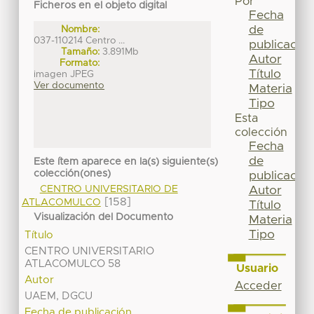
Por
Ficheros en el objeto digital
Fecha
de
Nombre:
037-110214 Centro ...
publicación
Tamaño:
3.891Mb
Autor
Formato:
Título
imagen JPEG
Ver documento
Materia
Tipo
Esta
colección
Fecha
de
Este ítem aparece en la(s) siguiente(s)
colección(ones)
publicación
CENTRO UNIVERSITARIO DE
Autor
[158]
ATLACOMULCO
Título
Visualización del Documento
Materia
Tipo
Título
CENTRO UNIVERSITARIO
ATLACOMULCO 58
Usuario
Autor
Acceder
UAEM, DGCU
Fecha de publicación