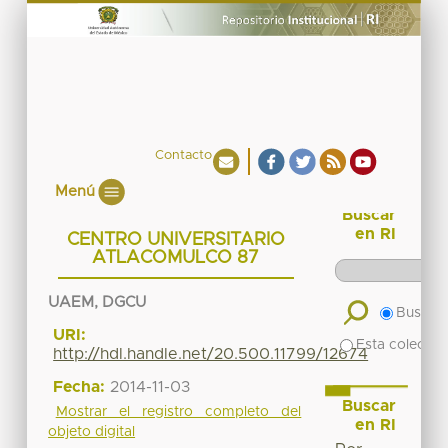
Contacto
Menú
Buscar
en RI
CENTRO UNIVERSITARIO
ATLACOMULCO 87
UAEM, DGCU
Buscar 
URI:
Esta colecció
http://hdl.handle.net/20.500.11799/12674
Fecha:
2014-11-03
Buscar
Mostrar el registro completo del
en RI
objeto digital