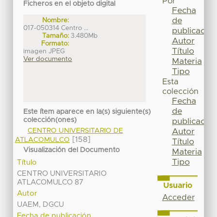
Por
Ficheros en el objeto digital
Fecha
de
Nombre:
017-050314 Centro ...
publicación
Tamaño:
3.480Mb
Autor
Formato:
Título
imagen JPEG
Ver documento
Materia
Tipo
Esta
colección
Fecha
de
Este ítem aparece en la(s) siguiente(s)
colección(ones)
publicación
CENTRO UNIVERSITARIO DE
Autor
[158]
ATLACOMULCO
Título
Visualización del Documento
Materia
Tipo
Título
CENTRO UNIVERSITARIO
ATLACOMULCO 87
Usuario
Autor
Acceder
UAEM, DGCU
Fecha de publicación