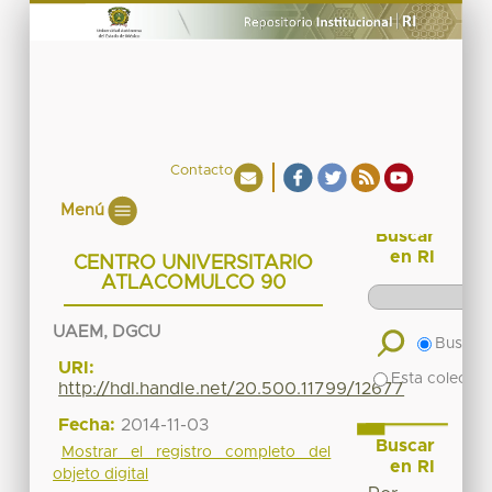
Contacto
Menú
Buscar
en RI
CENTRO UNIVERSITARIO
ATLACOMULCO 90
UAEM, DGCU
Buscar 
URI:
Esta colecció
http://hdl.handle.net/20.500.11799/12677
Fecha:
2014-11-03
Buscar
Mostrar el registro completo del
en RI
objeto digital