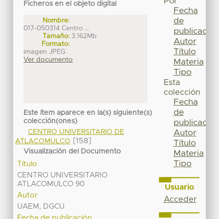
Por
Ficheros en el objeto digital
Fecha
de
Nombre:
017-050314 Centro ...
publicación
Tamaño:
3.162Mb
Autor
Formato:
Título
imagen JPEG
Ver documento
Materia
Tipo
Esta
colección
Fecha
de
Este ítem aparece en la(s) siguiente(s)
colección(ones)
publicación
CENTRO UNIVERSITARIO DE
Autor
[158]
ATLACOMULCO
Título
Visualización del Documento
Materia
Tipo
Título
CENTRO UNIVERSITARIO
ATLACOMULCO 90
Usuario
Autor
Acceder
UAEM, DGCU
Fecha de publicación