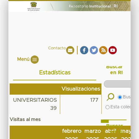
Contacto
Menú
Buscar
Estadísticas
en RI
Visualizaciones
Buscar 
UNIVERSITARIOS
177
Esta colecció
39
Visitas al mes
Buscar
febrero
marzo
abril
mayo
en RI