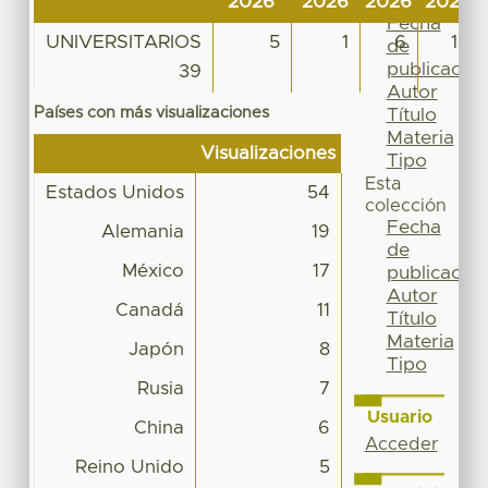
2026
2026
2026
2026
Por
Fecha
UNIVERSITARIOS
5
1
6
15
de
publicación
39
Autor
Países con más visualizaciones
Título
Materia
Visualizaciones
Tipo
Esta
Estados Unidos
54
colección
Fecha
Alemania
19
de
México
17
publicación
Autor
Canadá
11
Título
Materia
Japón
8
Tipo
Rusia
7
Usuario
China
6
Acceder
Reino Unido
5