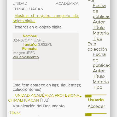
Por
UNIDAD ACADÉMICA
Fecha
CHIMALHUACAN
de
Mostrar el registro completo del
publicación
objeto digital
Autor
Título
Ficheros en el objeto digital
Materia
Nombre:
Tipo
024-070714 UAP ...
Esta
Tamaño:
3.632Mb
Formato:
colección
imagen JPEG
Fecha
Ver documento
de
publicación
Autor
Título
Materia
Este ítem aparece en la(s) siguiente(s)
Tipo
colección(ones)
UNIDAD ACADÉMICA PROFESIONAL
Usuario
[132]
CHIMALHUACAN
Visualización del Documento
Acceder
Título