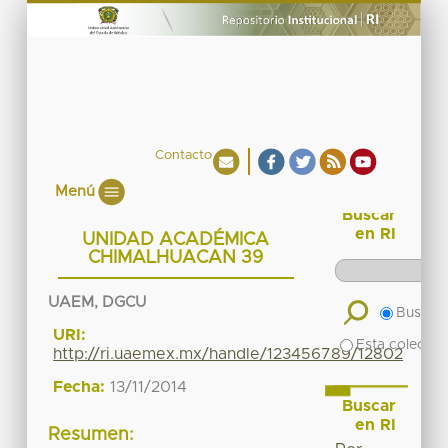
Contacto
Menú
Buscar
en RI
UNIDAD ACADÉMICA
CHIMALHUACAN 39
UAEM, DGCU
Buscar 
URI:
Esta colecció
http://ri.uaemex.mx/handle/123456789/12802
Fecha:
13/11/2014
Buscar
en RI
Resumen: