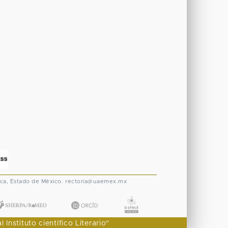
ca, Estado de México.
rectoria@uaemex.mx
nstituto científico Literario"