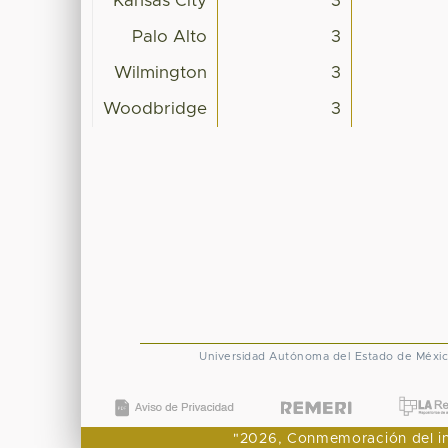
Kansas City
3
Palo Alto
3
Wilmington
3
Woodbridge
3
Universidad Autónoma del Estado de Méxi
"2026, Conmemoración del ingr