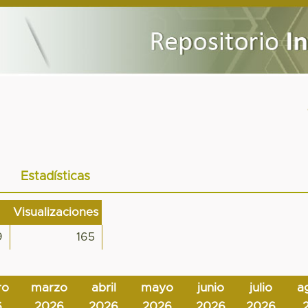
Estadísticas
Visualizaciones
9
165
ro
marzo
abril
mayo
junio
julio
a
6
2026
2026
2026
2026
2026