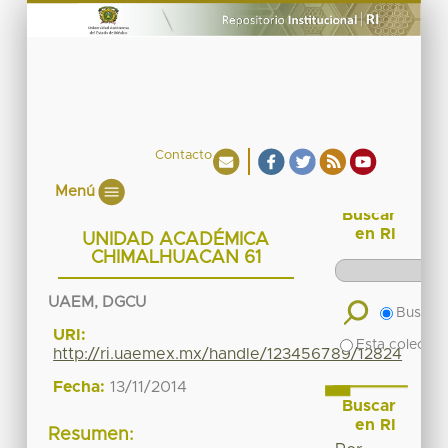
Contacto
Menú
Buscar
en RI
UNIDAD ACADÉMICA
CHIMALHUACAN 61
UAEM, DGCU
Buscar 
URI:
Esta colecció
http://ri.uaemex.mx/handle/123456789/12824
Fecha:
13/11/2014
Buscar
en RI
Resumen: