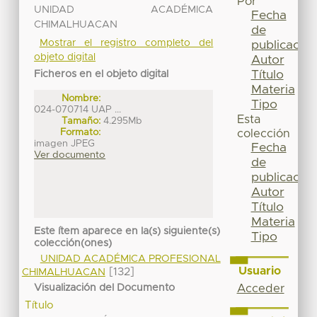
Por
UNIDAD ACADÉMICA
Fecha
CHIMALHUACAN
de
Mostrar el registro completo del
publicación
objeto digital
Autor
Título
Ficheros en el objeto digital
Materia
Nombre:
Tipo
024-070714 UAP ...
Esta
Tamaño:
4.295Mb
Formato:
colección
imagen JPEG
Fecha
Ver documento
de
publicación
Autor
Título
Materia
Este ítem aparece en la(s) siguiente(s)
Tipo
colección(ones)
UNIDAD ACADÉMICA PROFESIONAL
Usuario
[132]
CHIMALHUACAN
Visualización del Documento
Acceder
Título