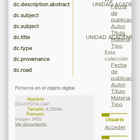
Por
dc.description.abstract
UNIDAD ACADÉMI
Fecha
de
dc.subject
publicación
Autor
dc.subject
U
Título
dc.title
UNIDAD ACADÉMICA
Materia
Tipo
dc.type
Esta
colección
dc.provenance
Fecha
dc.road
de
publicación
Autor
Ficheros en el objeto digital
Título
Materia
Nombre:
Tipo
024-070714 UAP ...
Tamaño:
4.295Mb
Formato:
imagen JPEG
Usuario
Ver documento
Acceder