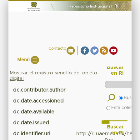
Contacto
Menú
Buscar
Mostrar el registro sencillo del objeto
en RI
digital
dc.contributor.author
Buscar 
dc.date.accessioned
Esta colecció
dc.date.available
dc.date.issued
Buscar
en RI
dc.identifier.uri
http://ri.uaemex.mx/han