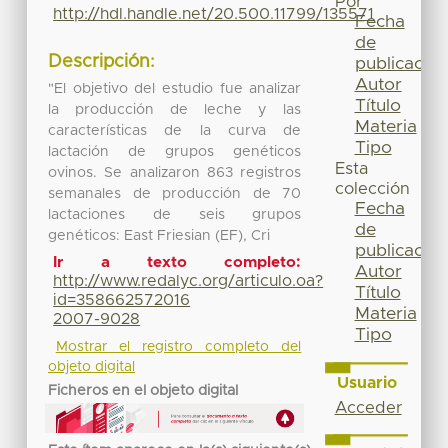
Por
http://hdl.handle.net/20.500.11799/135571
Fecha
de
Descripción:
publicación
Autor
"El objetivo del estudio fue analizar
Título
la producción de leche y las
Materia
características de la curva de
Tipo
lactación de grupos genéticos
Esta
ovinos. Se analizaron 863 registros
colección
semanales de producción de 70
Fecha
lactaciones de seis grupos
de
genéticos: East Friesian (EF), Cri
publicación
Ir a texto completo:
Autor
http://www.redalyc.org/articulo.oa?
Título
id=358662572016
Materia
2007-9028
Tipo
Mostrar el registro completo del
objeto digital
Usuario
Ficheros en el objeto digital
Acceder