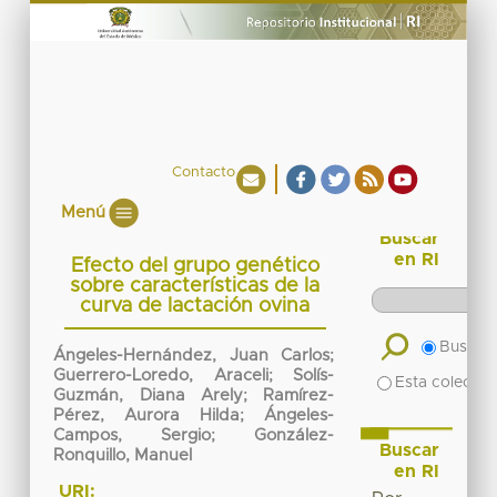
Contacto
Menú
Buscar
en RI
Efecto del grupo genético
sobre características de la
curva de lactación ovina
Buscar 
Ángeles-Hernández, Juan Carlos;
Guerrero-Loredo, Araceli; Solís-
Esta colecció
Guzmán, Diana Arely; Ramírez-
Pérez, Aurora Hilda; Ángeles-
Campos, Sergio; González-
Buscar
Ronquillo, Manuel
en RI
URI: