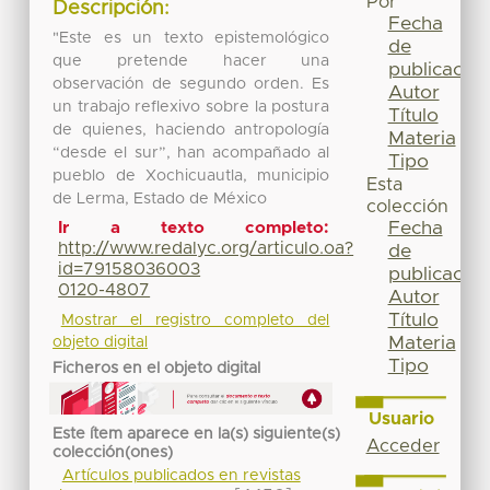
Por
Descripción:
Fecha
"Este es un texto epistemológico
de
que pretende hacer una
publicación
observación de segundo orden. Es
Autor
un trabajo reflexivo sobre la postura
Título
de quienes, haciendo antropología
Materia
“desde el sur”, han acompañado al
Tipo
pueblo de Xochicuautla, municipio
Esta
de Lerma, Estado de México
colección
Fecha
Ir a texto completo:
http://www.redalyc.org/articulo.oa?
de
id=79158036003
publicación
0120-4807
Autor
Título
Mostrar el registro completo del
Materia
objeto digital
Tipo
Ficheros en el objeto digital
Usuario
Este ítem aparece en la(s) siguiente(s)
Acceder
colección(ones)
Artículos publicados en revistas