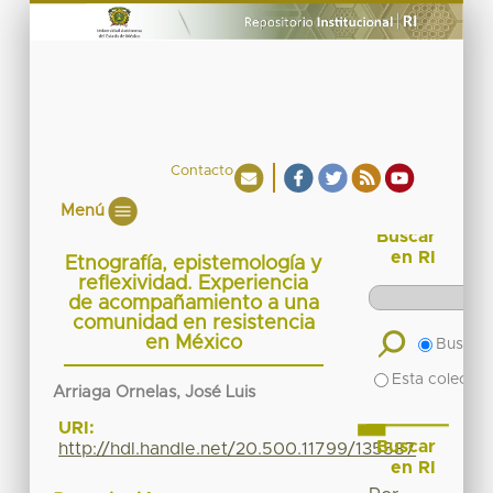
Contacto
Menú
Buscar
en RI
Etnografía, epistemología y
reflexividad. Experiencia
de acompañamiento a una
comunidad en resistencia
en México
Buscar 
Esta colecció
Arriaga Ornelas, José Luis
URI:
Buscar
http://hdl.handle.net/20.500.11799/135587
en RI