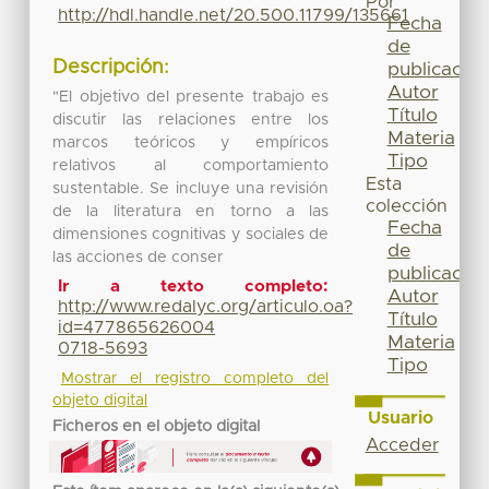
Por
http://hdl.handle.net/20.500.11799/135661
Fecha
de
Descripción:
publicación
Autor
"El objetivo del presente trabajo es
Título
discutir las relaciones entre los
Materia
marcos teóricos y empíricos
Tipo
relativos al comportamiento
Esta
sustentable. Se incluye una revisión
colección
de la literatura en torno a las
Fecha
dimensiones cognitivas y sociales de
de
las acciones de conser
publicación
Ir a texto completo:
Autor
http://www.redalyc.org/articulo.oa?
Título
id=477865626004
Materia
0718-5693
Tipo
Mostrar el registro completo del
objeto digital
Usuario
Ficheros en el objeto digital
Acceder