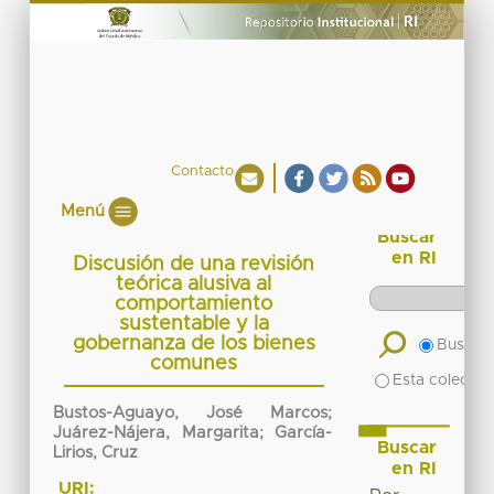
Contacto
Menú
Buscar
en RI
Discusión de una revisión
teórica alusiva al
comportamiento
sustentable y la
gobernanza de los bienes
Buscar 
comunes
Esta colecció
Bustos-Aguayo, José Marcos;
Juárez-Nájera, Margarita; García-
Buscar
Lirios, Cruz
en RI
URI: