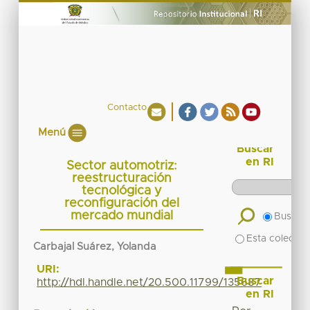
Contacto
Menú
Buscar
en RI
Sector automotriz:
reestructuración
tecnológica y
reconfiguración del
mercado mundial
Buscar 
Esta colecció
Carbajal Suárez, Yolanda
URI:
Buscar
http://hdl.handle.net/20.500.11799/135687
en RI