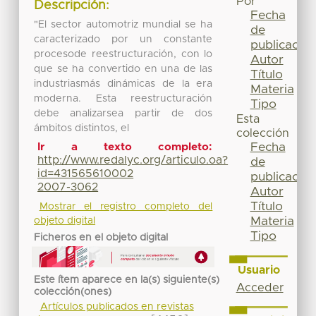
Por
Descripción:
Fecha
"El sector automotriz mundial se ha
de
caracterizado por un constante
publicación
procesode reestructuración, con lo
Autor
que se ha convertido en una de las
Título
industriasmás dinámicas de la era
Materia
moderna. Esta reestructuración
Tipo
debe analizarsea partir de dos
Esta
ámbitos distintos, el
colección
Fecha
Ir a texto completo:
http://www.redalyc.org/articulo.oa?
de
id=431565610002
publicación
2007-3062
Autor
Título
Mostrar el registro completo del
Materia
objeto digital
Tipo
Ficheros en el objeto digital
Usuario
Este ítem aparece en la(s) siguiente(s)
Acceder
colección(ones)
Artículos publicados en revistas