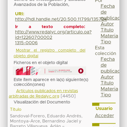
Por
Avanzados de la Población,
Fecha
de
URI:
publicación
http://hdl.handle.net/20.500.11799/135734
Autor
Ir a texto completo:
Título
http://www.redalyc.org/articulo.oa?
Materia
id=12260700002
Tipo
1315-0006
Esta
Mostrar el registro completo del
colección
objeto digital
Fecha
Ficheros en el objeto digital
de
publicación
Autor
Este ítem aparece en la(s) siguiente(s)
Título
colección(ones)
Materia
Artículos publicados en revistas
Tipo
[4450]
arbitradas de Redalyc.org
Visualización del Documento
Usuario
Título
Acceder
Sandoval-Forero, Eduardo Andrés,
Montoya-Arce, Bernardino Jaciel y
Barreto Villanueva, Adán –